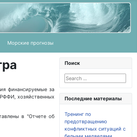
Морские прогнозы
тра
Поиск
Search ...
ния финансируемые за
 РФФИ, хозяйственных
Последние материалы
Тренинг по
тавлены в "Отчете об
предотвращению
конфликтных ситуаций с
белыми медведями