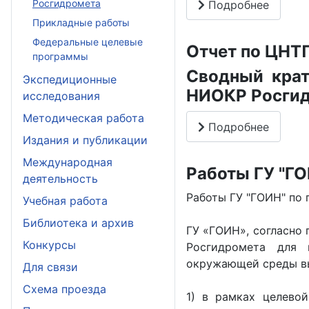
Росгидромета
Подробнее
Прикладные работы
Федеральные целевые
Отчет по ЦНТП
программы
Сводный крат
Экспедиционные
НИОКР Росгид
исследования
Методическая работа
Подробнее
Издания и публикации
Международная
Работы ГУ "ГО
деятельность
Работы ГУ "ГОИН" по 
Учебная работа
Библиотека и архив
ГУ «ГОИН», согласно 
Конкурсы
Росгидромета для 
окружающей среды в
Для связи
Схема проезда
1) в рамках целево