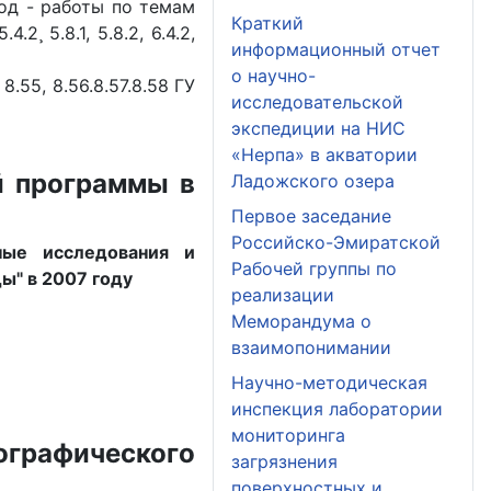
од - работы по темам
Краткий
, 5.4.2¸ 5.8.1, 5.8.2, 6.4.2,
информационный отчет
о научно-
54, 8.55, 8.56.8.57.8.58 ГУ
исследовательской
экспедиции на НИС
«Нерпа» в акватории
й программы в
Ладожского озера
Первое заседание
Российско-Эмиратской
ные исследования и
Рабочей группы по
ы" в 2007 году
реализации
Меморандума о
взаимопонимании
Научно-методическая
инспекция лаборатории
мониторинга
графического
загрязнения
поверхностных и