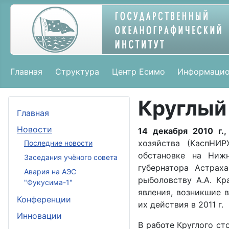
Главная
Структура
Центр Есимо
Информацио
Круглый 
Главная
Новости
14 декабря 2010 г.,
хозяйства (КаспНИР
Последние новости
обстановке на Ниж
Заседания учёного совета
губернатора Астрах
Авария на АЭС
рыболовству А.А. Кр
"Фукусима-1"
явления, возникшие 
Конференции
их действия в 2011 г.
Инновации
В работе Круглого ст