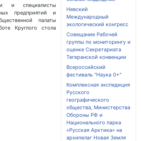
ели и специалисты
Невский
нных предприятий и
Международный
бщественной палаты
экологический конгресс
оте Круглого стола
Совещание Рабочей
группы по мониторингу и
оценке Секретариата
Тегеранской конвенции
Всероссийский
фестиваль "Наука 0+"
Комплексная экспедиция
Русского
географического
общества, Министерства
Обороны РФ и
Национального парка
«Русская Арктика» на
архипелаг Новая Земля