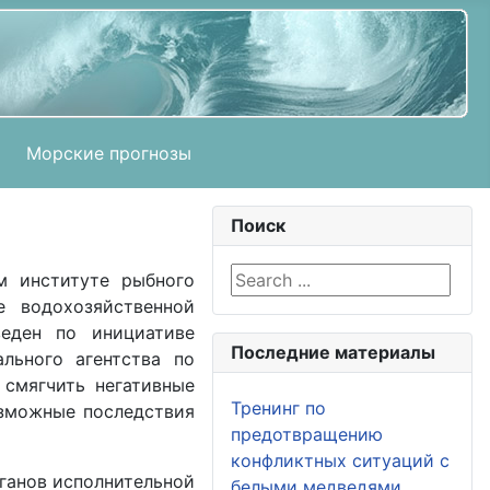
Морские прогнозы
Поиск
Search ...
м институте рыбного
е водохозяйственной
еден по инициативе
Последние материалы
льного агентства по
 смягчить негативные
Тренинг по
озможные последствия
предотвращению
конфликтных ситуаций с
рганов исполнительной
белыми медведями