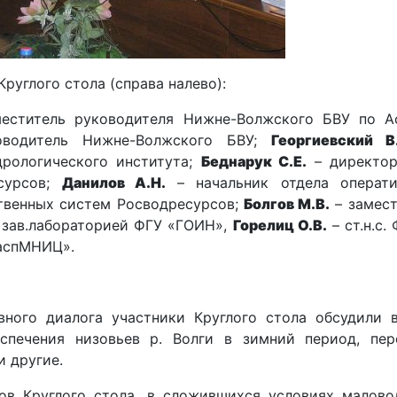
Круглого стола (справа налево):
меститель руководителя Нижне-Волжского БВУ по Ас
водитель
Нижне-
В
олжского
БВУ;
Георгиевский В
дрологического института;
Беднарук С.Е.
– директор
есурсов;
Данилов А.Н.
– начальник отдела операти
твенных систем Росводресурсов;
Болгов М.В.
– замест
 зав.лабораторией ФГУ «ГОИН»,
Горелиц О.В.
– ст.н.с.
КаспМНИЦ».
ного диалога участники Круглого стола обсудили 
спечения низовьев р. Волги в зимний период, пер
и другие.
ов Круглого стола, в сложившихся условиях малово