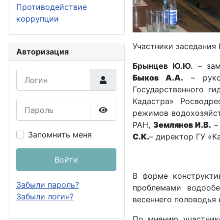
Противодействие
коррупции
Участники заседания 
Авторизация
Брынцев Ю.Ю.
– з
а
Логин
Быков А.А.
– руко
Государственного ги
Кадастра» Росводр
Пароль
режимов водохозяйс
Показать пароль
РАН,
Землянов И.В.
–
Запомнить меня
С.К.
– директор ГУ «
Войти
В форме конструктив
Забыли пароль?
проблемами водообе
Забыли логин?
весеннего половодья 
По мнению участник