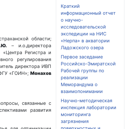
Краткий
информационный отчет
о научно-
исследовательской
экспедиции на НИС
траханской области;
«Нерпа» в акватории
.Ю.
– и.о.директора
Ладожского озера
 «Центра Регистра и
Первое заседание
вного регулирования
Российско-Эмиратской
итель директора ИВП
Рабочей группы по
 ФГУ «ГОИН»;
Монахов
реализации
Меморандума о
взаимопонимании
Научно-методическая
вопросы, связанные с
инспекция лаборатории
спективами развития
мониторинга
загрязнения
поверхностных и
дья для оптимизации