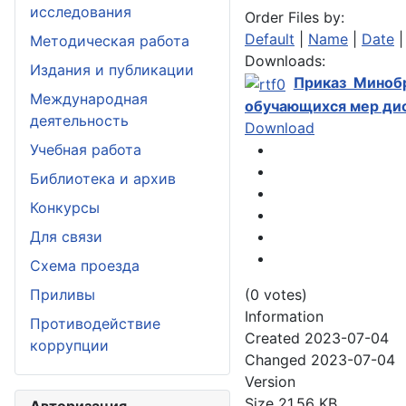
исследования
Order Files by:
Default
|
Name
|
Date
Методическая работа
Downloads:
Издания и публикации
Приказ Миноб
Международная
обучающихся мер дис
деятельность
Download
Учебная работа
Библиотека и архив
Конкурсы
Для связи
Схема проезда
(0 votes)
Приливы
Information
Противодействие
Created
2023-07-04
коррупции
Changed
2023-07-04
Version
Size
21.56 KB