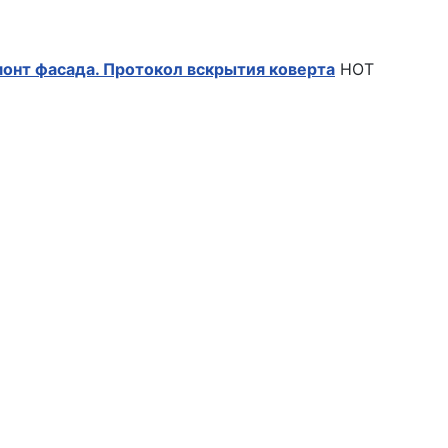
монт фасада. Протокол вскрытия коверта
HOT