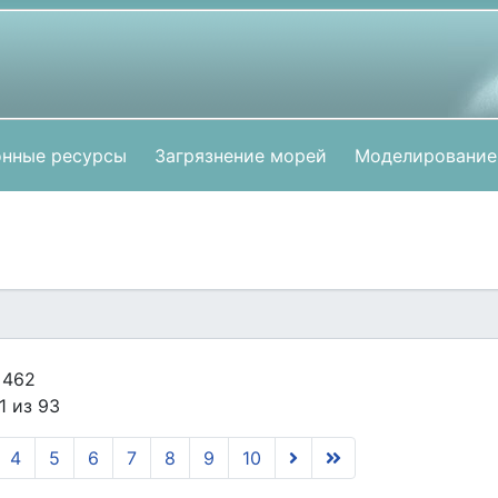
нные ресурсы
Загрязнение морей
Моделирование
 462
1 из 93
4
5
6
7
8
9
10