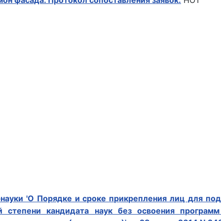
мон фасада. Протокол сопоставления заявок.
HOT
науки 'О Порядке и сроке прикрепления лиц для по
й степени кандидата наук без освоения программ