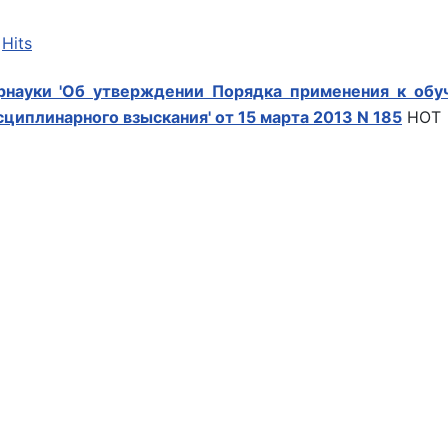
|
Hits
рнауки 'Об утверждении Порядка применения к обу
циплинарного взыскания' от 15 марта 2013 N 185
HOT