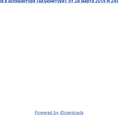
в в аспирантуре (адъюнктуре)' от 28 марта 2014 N 24
Powered by jDownloads