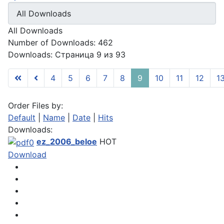
All Downloads
Number of Downloads: 462
Downloads: Страница 9 из 93
4
5
6
7
8
9
10
11
12
1
Order Files by:
Default
|
Name
|
Date
|
Hits
Downloads:
ez_2006_beloe
HOT
Download