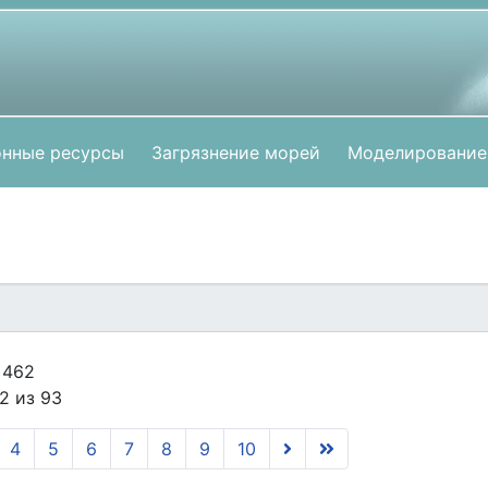
нные ресурсы
Загрязнение морей
Моделирование
 462
2 из 93
4
5
6
7
8
9
10