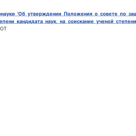
науки 'Об утверждении Положения о совете по за
епени кандидата наук, на соискание ученой степени
OT