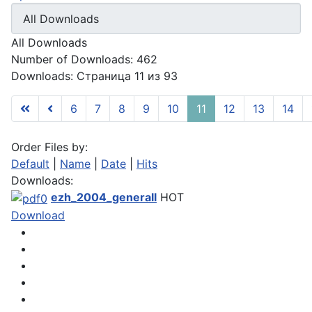
All Downloads
Number of Downloads: 462
Downloads: Страница 11 из 93
6
7
8
9
10
11
12
13
14
Order Files by:
Default
|
Name
|
Date
|
Hits
Downloads:
ezh_2004_generall
HOT
Download