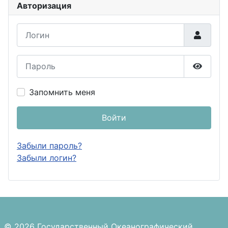
Авторизация
Логин
Пароль
Показа
Запомнить меня
Войти
Забыли пароль?
Забыли логин?
© 2026 Государственный Океанографический