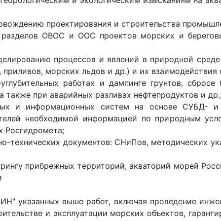
еорологическим и экологическим изысканиям на акв
овождению проектирования и строительства промышле
 разделов ОВОС и ООС проектов морских и берегов
елированию процессов и явлений в природной среде 
, приливов, морских льдов и др.) и их взаимодействия 
углубительных работах и дампинге грунтов, сбросе
а также при аварийных разливах нефтепродуктов и др.
ных и информационных систем на основе СУБД- и
ителей необходимой информацией по природным усло
х Росгидромета;
но-технических документов: СНиПов, методических ук
рингу прибрежных территорий, акваторий морей Росс
и
ИН" указанных выше работ, включая проведение инже
оительстве и эксплуатации морских объектов, гаранти