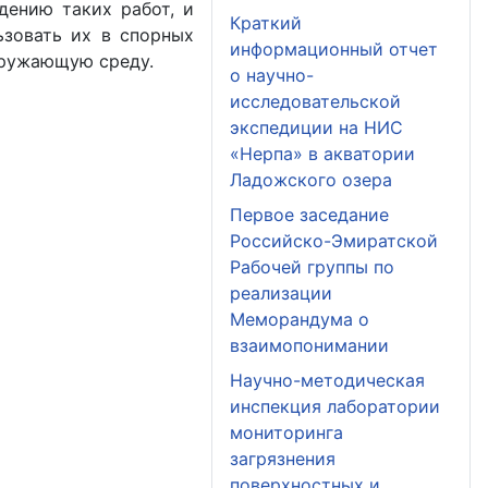
дению таких работ, и
Краткий
ьзовать их в спорных
информационный отчет
кружающую среду.
о научно-
исследовательской
экспедиции на НИС
«Нерпа» в акватории
Ладожского озера
Первое заседание
Российско-Эмиратской
Рабочей группы по
реализации
Меморандума о
взаимопонимании
Научно-методическая
инспекция лаборатории
мониторинга
загрязнения
поверхностных и