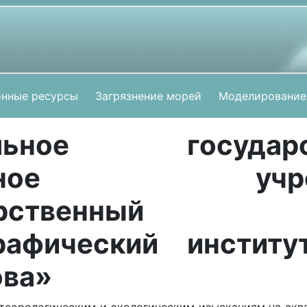
нные ресурсы
Загрязнение морей
Моделирование
альное государст
етное учреж
рственный
рафический инстит
ова»