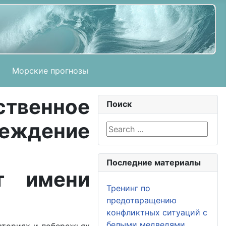
Морские прогнозы
венное
Поиск
дение
Search ...
Последние материалы
ут имени
Тренинг по
предотвращению
конфликтных ситуаций с
белыми медведями