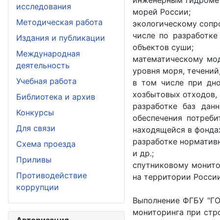
инженерным гидромет
исследования
морей России;
Методическая работа
экологическому сопр
числе по разработке
Издания и публикации
объектов суши;
Международная
математическому мод
деятельность
уровня моря, течений
Учебная работа
в том числе при дно
хозбытовых отходов, 
Библиотека и архив
разработке баз дан
Конкурсы
обеспечения потреб
Для связи
находящейся в фонда
разработке норматив
Схема проезда
и др.;
Приливы
спутниковому монито
Противодействие
на территории Росси
коррупции
Выполнение ФГБУ "ГО
мониторинга при стр