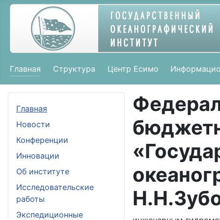
Главная
Структура
Центр Есимо
Информацио
Федер
Главная
бюдж
Новости
Конференции
«Госуда
Инновации
океаног
Об институте
Исследовательские
Н.Н.Зуб
работы
Экспедиционные