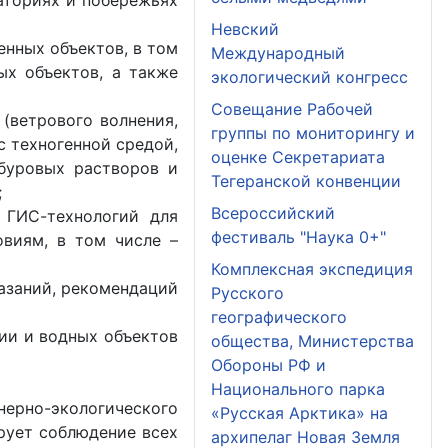
аториях и побережьях
Невский
нных объектов, в том
Международный
ых объектов, а также
экологический конгресс
Совещание Рабочей
(ветрового волнения,
группы по мониторингу и
с техногенной средой,
оценке Секретариата
 буровых растворов и
Тегеранской конвенции
;
Всероссийский
 ГИС-технологий для
фестиваль "Наука 0+"
виям, в том числе –
Комплексная экспедиция
азаний, рекомендаций
Русского
географического
ии и водных объектов
общества, Министерства
Обороны РФ и
Национального парка
нерно-экологического
«Русская Арктика» на
рует соблюдение всех
архипелаг Новая Земля