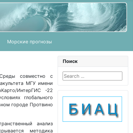
Морские прогнозы
Поиск
Search ...
 Среды совместно с
факультета МГУ имени
Карто/ИнтерГИС -22
словиях глобального
вном городе Протвино
ранственный анализ
крывается методика