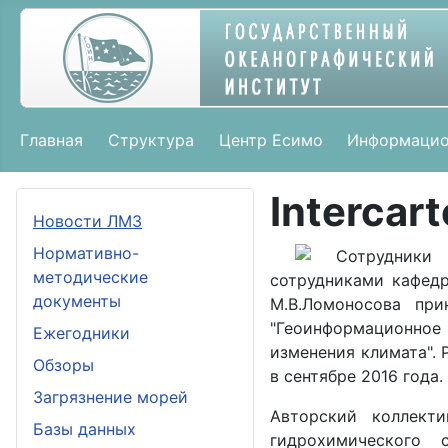
Главная
Структура
Центр Есимо
Информацио
Intercar
Новости ЛМЗ
Нормативно-
Сотрудники
методические
сотрудниками кафедр
документы
М.В.Ломоносова пр
"Геоинформационное
Ежегодники
изменения климата".
Обзоры
в сентябре 2016 года.
Загрязнение морей
Авторский коллект
Базы данных
гидрохимического 