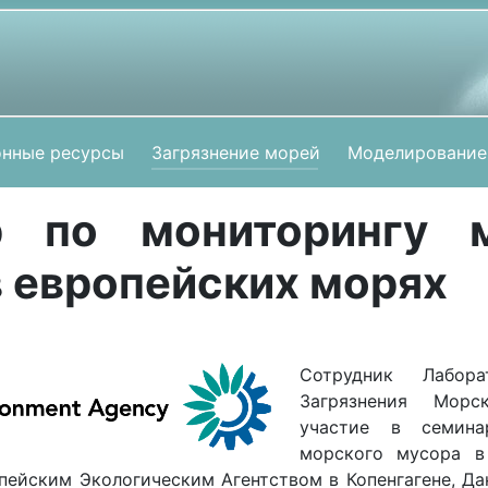
нные ресурсы
Загрязнение морей
Моделирование
р по мониторингу м
в европейских морях
Сотрудник Лабора
Загрязнения Мор
участие в семина
морского мусора в
пейским Экологическим Агентством в Копенгагене, Дан