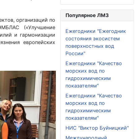
Популярное ЛМЗ
ектов, организаций по
ЭМБЛАС («Улучшение
Ежегодники "Ежегодник
илий и гармонизации
состояния экосистем
язнения европейских
поверхностных вод
России"
Ежегодники "Качество
морских вод по
гидрохимическим
показателям"
Ежегодники "Качество
морских вод по
гидрохимическим
показателям"
НИС "Виктор Буйницкий"
Международный