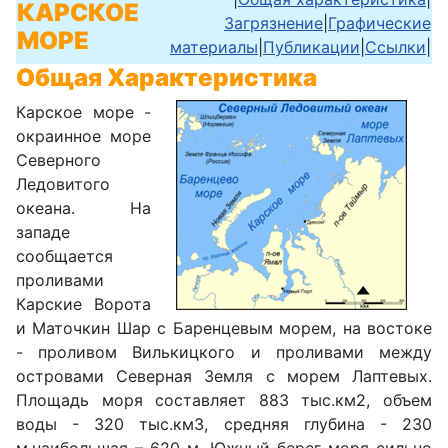
КАРСКОЕ
Загрязнение
|
Графические
МОРЕ
материалы
|
Публикации
|
Ссылки
|
Общая Характеристика
Карское море -
окраинное море
Северного
Ледовитого
океана. На
западе
сообщается
проливами
Карские Ворота
и Маточкин Шар с Баренцевым морем, на востоке
- проливом Вилькицкого и проливами между
островами Северная Земля c морем Лаптевых.
Площадь моря составляет 883 тыс.км2, объем
воды - 320 тыс.км3, средняя глубина - 230