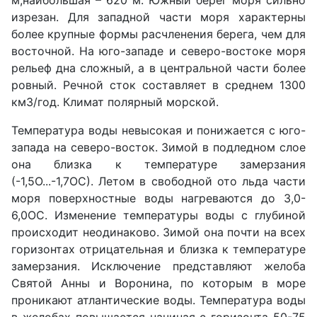
м,наибольшая – 620 м. Южный берег моря сильно
изрезан. Для западной части моря характерны
более крупные формы расчленения берега, чем для
восточной. На юго-западе и северо-востоке моря
рельеф дна сложный, а в центральной части более
ровный. Речной сток составляет в среднем 1300
км3/год. Климат полярный морской.
Температура воды невысокая и понижается с юго-
запада на северо-восток. Зимой в подледном слое
она близка к температуре замерзания
(-1,5О...-1,7ОС). Летом в свободной ото льда части
моря поверхностные воды нагреваются до 3,0-
6,0ОС. Изменение температуры воды с глубиной
происходит неодинаково. Зимой она почти на всех
горизонтах отрицательная и близка к температуре
замерзания. Исключение представляют желоба
Святой Анны и Воронина, по которым в море
проникают атлантические воды. Температура воды