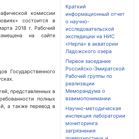
Краткий
рафической комиссии
информационный отчет
овиях» состоится в
о научно-
арта 2018 г. Рабочий
исследовательской
азмещена на сайте
экспедиции на НИС
«Нерпа» в акватории
Ладожского озера
Первое заседание
Российско-Эмиратской
ов Государственного
Рабочей группы по
усках.
реализации
Меморандума о
ей, представленных в
взаимопонимании
ребованности полных
й, а также перевод в
Научно-методическая
инспекция лаборатории
мониторинга
загрязнения
поверхностных и