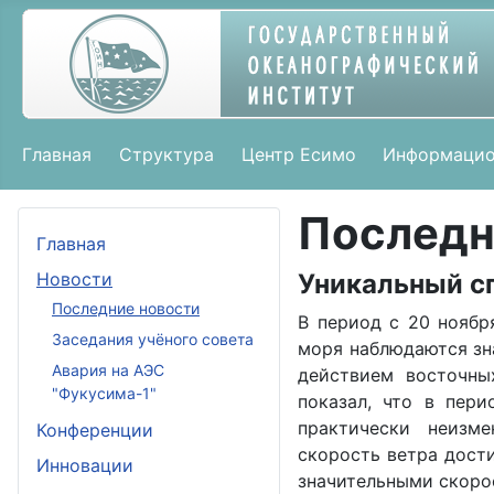
Главная
Структура
Центр Есимо
Информацио
Последн
Главная
Новости
Уникальный сг
Последние новости
В период с 20 ноябр
Заседания учёного совета
моря наблюдаются зн
Авария на АЭС
действием восточны
"Фукусима-1"
показал, что в пери
практически неизм
Конференции
скорость ветра дости
Инновации
значительными скорос