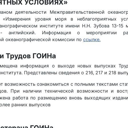
ЯТНЫХ УСЛОВИЯХ»
ланом деятельности Межправительственной океаног
«Измерения уровня моря в неблагоприятных усл
анографическом институте имени Н.Н. Зубова 13-15 м
- английский. Информация о мероприятии р
ой океанографической комиссии по
ссылке.
и Трудов ГОИНа
мещена информация о выходе новых выпусках Труд
нститута. Представлены сведения о 216, 217 и 218 вып
ют возможность ознакомиться с полными текстами стат
дов. При наличии технической возможности и вост
жена работа по размещению вновь выходящих издани
олее ранних выпусков
ветерана ГОИНа