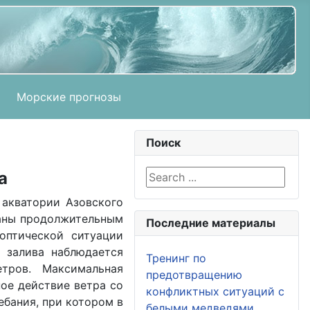
Морские прогнозы
Поиск
а
Search ...
 акватории Азовского
ваны продолжительным
Последние материалы
оптической ситуации
о залива наблюдается
Тренинг по
тров. Максимальная
предотвращению
ное действие ветра со
конфликтных ситуаций с
ебания, при котором в
белыми медведями