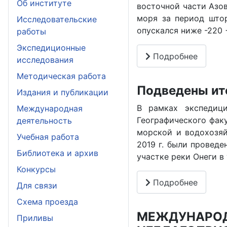
Об институте
восточной части Азов
моря за период штор
Исследовательские
опускался ниже -220 
работы
Экспедиционные
Подробнее
исследования
Методическая работа
Подведены ито
Издания и публикации
В рамках экспедиц
Международная
Географического фак
деятельность
морской и водохозяй
Учебная работа
2019 г. были провед
Библиотека и архив
участке реки Онеги в
Конкурсы
Подробнее
Для связи
Схема проезда
МЕЖДУНАРОД
Приливы