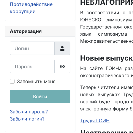
НЕБЛАГОПРИ
Противодействие
коррупции
В соответствии с п
ЮНЕСКО симпозиум 
Государственном оке
Авторизация
язык симпозиума 
Межправительственн
Логин
Новые выпуск
Пароль
На сайте ГОИНа раз
Показать пароль
океанографического и
Запомнить меня
Теперь читатели име
новых выпусках Тру
Войти
версий будет продол
электронную форму б
Забыли пароль?
Забыли логин?
Труды ГОИН
Чествование 