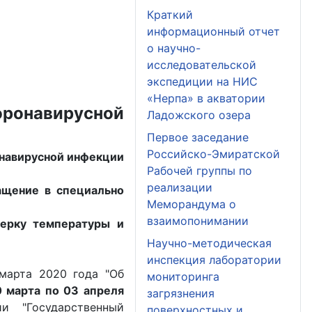
Краткий
информационный отчет
о научно-
исследовательской
экспедиции на НИС
«Нерпа» в акватории
оронавирусной
Ладожского озера
Первое заседание
Российско-Эмиратской
онавирусной инфекции
Рабочей группы по
реализации
ащение в специально
Меморандума о
взаимопонимании
ерку температуры и
Научно-методическая
инспекция лаборатории
марта 2020 года "Об
мониторинга
 марта по 03 апреля
загрязнения
 "Государственный
поверхностных и