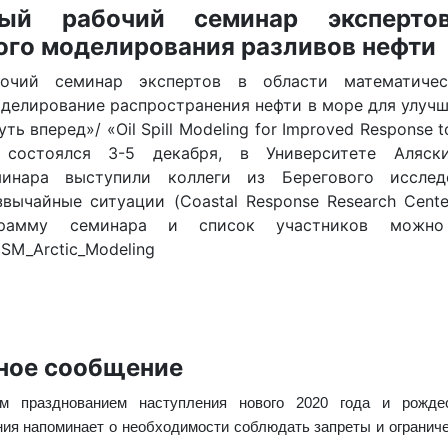
ный рабочий семинар эксперто
ого моделирования разливов нефти
очий семинар экспертов в области математичес
оделирование распространения нефти в море для улучш
ь вперед»/ «Oil Spill Modeling for Improved Response to 
 состоялся 3-5 декабря, в Университете Аляск
минара выступили коллеги из Берегового исследо
звычайные ситуации (Coastal Response Research Сent
ограмму семинара и список участников можно
AMSM_Arctic_Modeling
ное сообщение
м празднованием наступления нового 2020 года и рождес
ия напоминает о необходимости соблюдать запреты и огранич