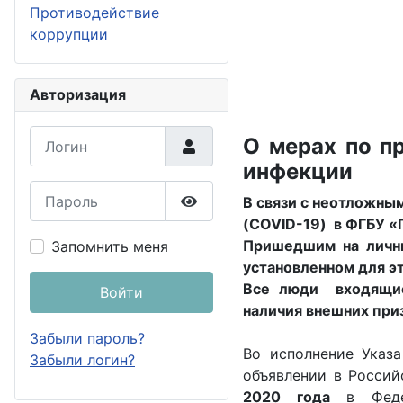
Противодействие
коррупции
Авторизация
Логин
О мерах по п
инфекции
Пароль
В связи с неотложны
Показать пароль
(COVID-19) в ФГБУ «
Пришедшим на личны
Запомнить меня
установленном для эт
Все люди входящие
Войти
наличия внешних приз
Забыли пароль?
Во исполнение Указ
Забыли логин?
объявлении в Россий
2020 года
в Федер