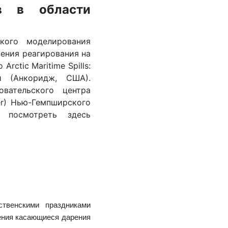
в в области
кого моделирования
ения реагирования на
Arctic Maritime Spills:
и (Анкоридж, США).
вательского центра
er) Нью-Гемпширского
 посмотреть здесь
твенскими праздниками
ения касающиеся дарения