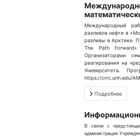
Международ
математическ
Международный раб
разливов нефти в «М
разливы в Арктике. Пут
The Path Forward»
Организаторами се
реагирования на чре
Университета. Пр
https://crrc.unh.edu/
Подробнее
Информацион
В связи с предстоящи
администрация Учрежден