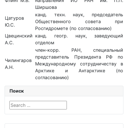
Флинт М.В.
направления ИО РАН им. П.П.
Ширшова
канд. техн. наук, председатель
Цатуров
Общественного совета при
Ю.С.
Росгидромете (по согласованию)
Цвецинский
канд. геогр. наук, заведующий
А.С.
отделом
член-корр. РАН, специальный
представитель Президента РФ по
Чилингаров
Международному сотрудничеству в
А.Н.
Арктике и Антарктике (по
согласованию)
Поиск
Search ...