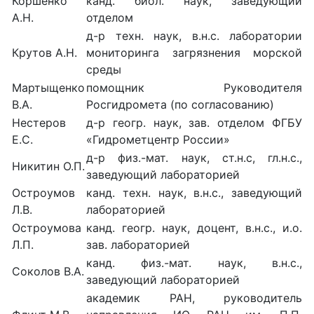
Коршенко
канд. биол. наук, заведующий
А.Н.
отделом
д-р техн. наук, в.н.с. лаборатории
Крутов А.Н.
мониторинга загрязнения морской
среды
Мартыщенко
помощник Руководителя
В.А.
Росгидромета (по согласованию)
Нестеров
д-р геогр. наук, зав. отделом ФГБУ
Е.С.
«Гидрометцентр России»
д-р физ.-мат. наук, ст.н.с, гл.н.с.,
Никитин О.П.
заведующий лабораторией
Остроумов
канд. техн. наук, в.н.с., заведующий
Л.В.
лабораторией
Остроумова
канд. геогр. наук, доцент, в.н.с., и.о.
Л.П.
зав. лабораторией
канд. физ.-мат. наук, в.н.с.,
Соколов В.А.
заведующий лабораторией
академик РАН, руководитель