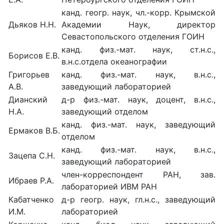
канд. геогр. наук, чл.-корр. Крымской
Дьяков Н.Н.
Академии Наук, директор
Севастопольского отделения ГОИН
канд. физ.-мат. наук, ст.н.с.,
Борисов Е.В.
в.н.с.отдела океанографии
Григорьев
канд. физ.-мат. наук, в.н.с.,
А.В.
заведующий лабораторией
Дианский
д-р физ.-мат. наук, доцент, в.н.с.,
Н.А.
заведующий отделом
канд. физ.-мат. наук, заведующий
Ермаков В.Б.
отделом
канд. физ.-мат. наук, в.н.с.,
Зацепа С.Н.
заведующий лабораторией
член-корреспондент РАН, зав.
Ибраев Р.А.
лабораторией ИВМ РАН
Кабатченко
д-р геогр. наук, гл.н.с., заведующий
И.М.
лабораторией