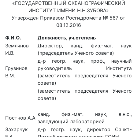
«ГОСУДАРСТВЕННЫЙ ОКЕАНОГРАФИЧЕСКИЙ
ИНСТИТУТ ИМЕНИ Н.Н.ЗУБОВА»
Утвержден Приказом Росгидромета № 567 от
08.12.2016
Ф.И.О.
Должность, уч.степень
Землянов
Директор, канд. физ.-мат. наук
И.В.
(председатель Ученого совета)
д-р геогр. наук, проф., научный
Грузинов
руководитель Института
В.М.
(заместитель председателя Ученого
совета)
(заместитель председателя Ученого
совета)
канд. физ.-мат. наук, в.н.с.,
Постнов А.А
заведующий лабораторией
Захарчук
д-р геогр. наук, директор Санкт-
Е.А.
Петербургского отделения ГОИН