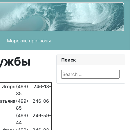
Морские прогнозы
лужбы
Поиск
Search ...
горь
(499) 246-13-
35
ьяна
(499) 246-06-
85
(499) 246-59-
44