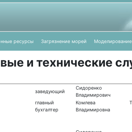
нные ресурсы
Загрязнение морей
Моделирование
вые и технические с
Сидоренко И
заведующий
Владимирович
главный
Комлева Тат
бухгалтер
Владимировна