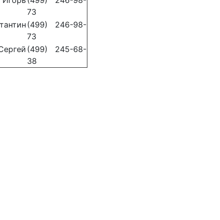
горь
(499) 246-98-
73
антин
(499) 246-98-
73
ргей
(499) 245-68-
38