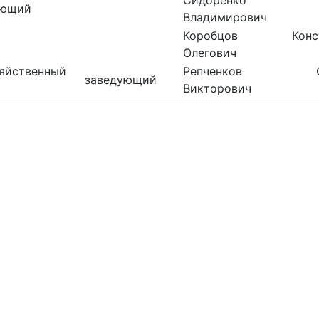
Сидоренко И
яющий
Владимирович
Коробцов Конст
Олегович
зяйственный
Репченков Се
заведующий
Викторович