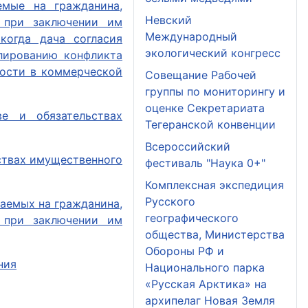
емые на гражданина,
Невский
 при заключении им
Международный
когда дача согласия
экологический конгресс
лированию конфликта
ости в коммерческой
Совещание Рабочей
группы по мониторингу и
оценке Секретариата
е и обязательствах
Тегеранской конвенции
Всероссийский
ствах имущественного
фестиваль "Наука 0+"
Комплексная экспедиция
Русского
аемых на гражданина,
географического
 при заключении им
общества, Министерства
Обороны РФ и
ния
Национального парка
«Русская Арктика» на
архипелаг Новая Земля