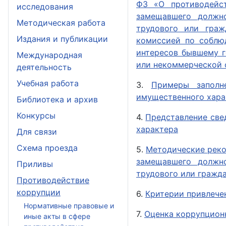
ФЗ «О противодейст
исследования
замещавшего должн
Методическая работа
трудового или граж
Издания и публикации
комиссией по соблю
интересов бывшему 
Международная
или некоммерческой 
деятельность
Учебная работа
3.
Примеры заполн
имущественного хара
Библиотека и архив
Конкурсы
4.
Представление све
характера
Для связи
Схема проезда
5.
Методические реко
замещавшего должн
Приливы
трудового или гражд
Противодействие
коррупции
6.
Критерии привлече
Нормативные правовые и
7.
Оценка коррупцион
иные акты в сфере