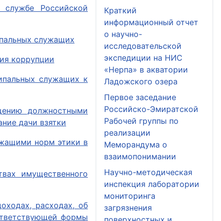
й службе Российской
Краткий
информационный отчет
о научно-
ипальных служащих
исследовательской
экспедиции на НИС
ия коррупции
«Нерпа» в акватории
ципальных служащих к
Ладожского озера
Первое заседание
Российско-Эмиратской
щению должностными
Рабочей группы по
ние дачи взятки
реализации
ужащими норм этики в
Меморандума о
взаимопонимании
Научно-методическая
твах имущественного
инспекция лаборатории
мониторинга
оходах, расходах, об
загрязнения
оответствующей формы
поверхностных и