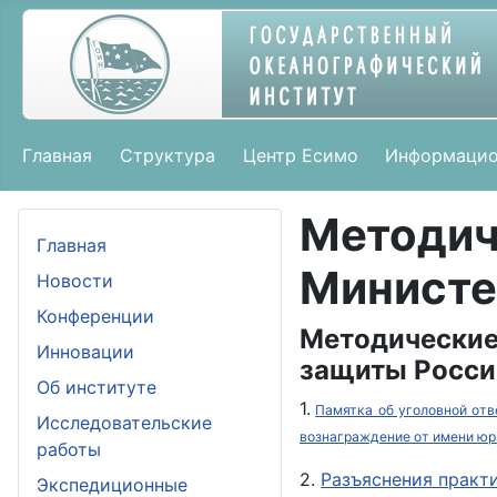
Главная
Структура
Центр Есимо
Информацио
Метод
Главная
Министе
Новости
Конференции
Методические
Инновации
защиты Росси
Об институте
1.
Памятка об уголовной отв
Исследовательские
вознаграждение от имени юр
работы
2.
Разъяснения практи
Экспедиционные